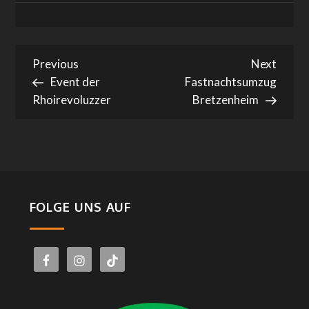
Beitragsnavigation
Previous
Next
Previous
Next
Post
Post
Event der
Fastnachtsumzug
Rhoirevoluzzer
Bretzenheim
FOLGE UNS AUF