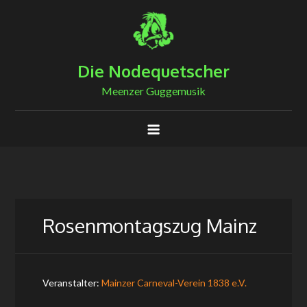
Skip
to
content
Die Nodequetscher
Meenzer Guggemusik
Rosenmontagszug Mainz
Veranstalter:
Mainzer Carneval-Verein 1838 e.V.