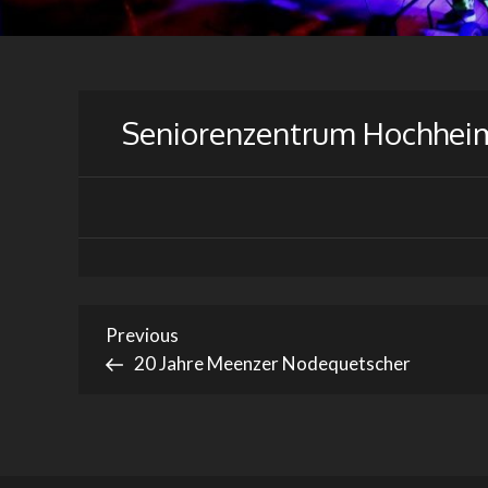
Seniorenzentrum Hochhei
Beitragsnavigation
Previous
Previous
Post
20 Jahre Meenzer Nodequetscher