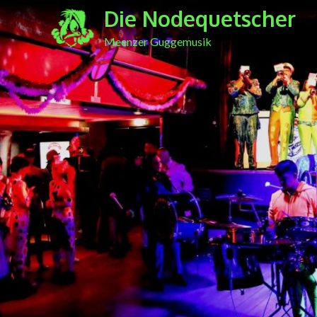
Skip
Die Nodequetscher
to
Meenzer Guggemusik
content