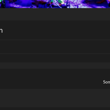
m
Som